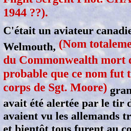
1944 ??).
C'était un aviateur canad
(Nom totaleme
Welmouth,
du Commonwealth mort dur
probable que ce nom fut 
corps de Sgt. Moore)
gran
avait été alertée par le ti
avaient vu les allemands t
et bientôt tous furent au c