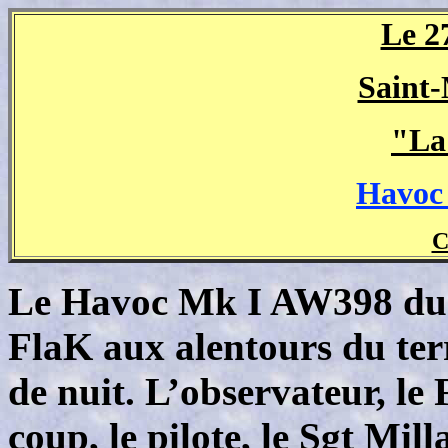
Le 2
Saint-
"La
Havoc
C
Le Havoc Mk I AW398 du S
FlaK aux alentours du terr
de nuit. L’observateur, le F
coup, le pilote, le Sgt Mil