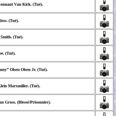
onnant Van Kirk. (Tué).
dow. (Tué).
 Smith. (Tué).
e. (Tué).
uny” Olsen Olsen Jr. (Tué).
lein Marxmiller. (Tué).
n Gross. (Blessé/Prisonnier).