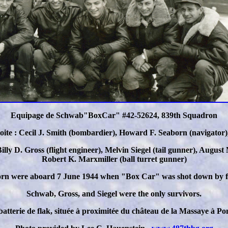
Equipage de Schwab"BoxCar" #42-52624, 839th Squadron
roite : Cecil J. Smith (bombardier), Howard F. Seaborn (navigator
Billy D. Gross (flight engineer), Melvin Siegel (tail gunner), Augus
Robert K. Marxmiller (ball turret gunner)
orn were aboard 7 June 1944 when "Box Car" was shot down by f
Schwab, Gross, and Siegel were the only survivors.
atterie de flak, située à proximitée du château de la Massaye à P