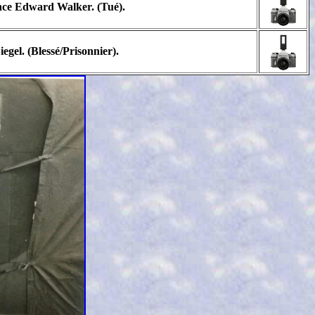
nce Edward Walker. (Tué).
egel. (Blessé/Prisonnier).