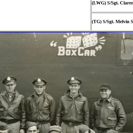
(LWG) S/Sgt. Clare
(TG) S/Sgt. Melvin Si