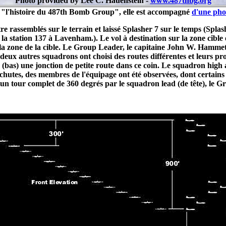
Photo provided by Lee C. Hauenstein -
www.487thbg.org
dans "l'histoire du 487th Bomb Group", elle est accompagné
d'une pho
 rassemblés sur le terrain et laissé Splasher 7 sur le temps (Splash
e la station 137 à Lavenham.). Le vol à destination sur la zone cible
a zone de la cible. Le Group Leader, le capitaine John W. Hammett 
 deux autres squadrons ont choisi des routes différentes et leurs p
bas) une jonction de petite route dans ce coin. Le squadron high a 
s chutes, des membres de l'équipage ont été observées, dont certai
un tour complet de 360 degrés par le squadron lead (de tête), le G