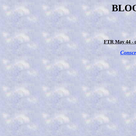
BLOO
FTR May 44 - c
Conscr