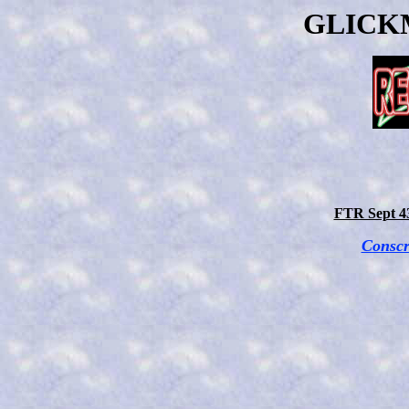
GLICK
FTR Sept 43
Conscr