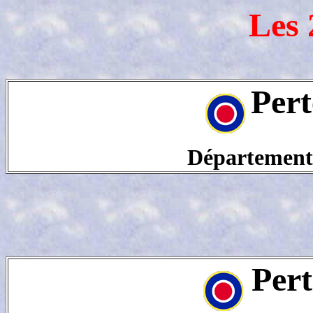
Les 
Pert
Département
Pert