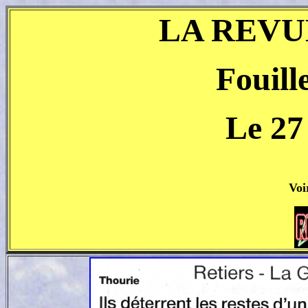
LA REVU
Fouill
Le 27
Voi