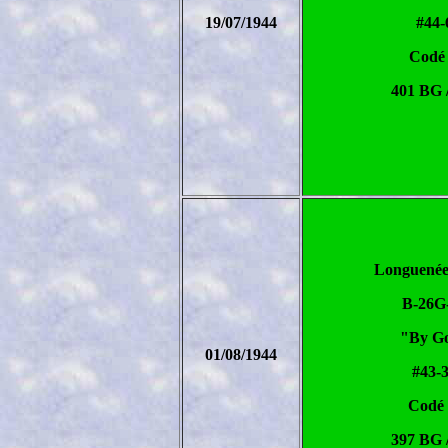
19/07/1944
#44-
Codé
401 BG 
Longuenée
B-26G
"By Go
01/08/1944
#43-
Codé
397 BG 