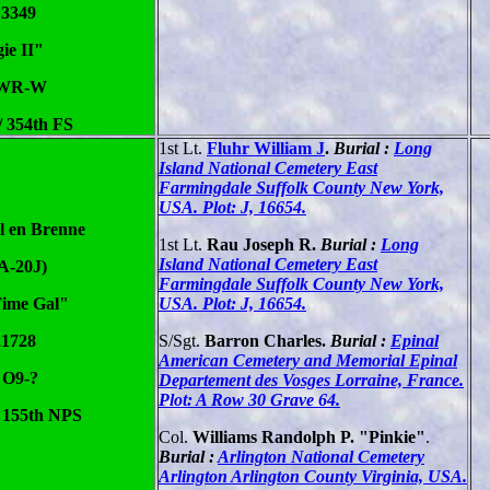
13349
ie II"
 WR-W
/ 354th FS
1st Lt.
Fluhr William J
.
Burial :
Long
Island National Cemetery East
Farmingdale Suffolk County New York,
USA. Plot: J, 16654.
l en Brenne
1st Lt.
Rau Joseph R.
Burial :
Long
Island National Cemetery East
A-20J)
Farmingdale Suffolk County New York,
Time Gal"
USA. Plot: J, 16654.
21728
S/Sgt.
Barron Charles.
Burial :
Epinal
American Cemetery and Memorial Epinal
 O9-?
Departement des Vosges Lorraine, France.
Plot: A Row 30 Grave 64.
 155th NPS
Col.
Williams Randolph P. "Pinkie"
.
Burial :
Arlington National Cemetery
Arlington Arlington County Virginia, USA.