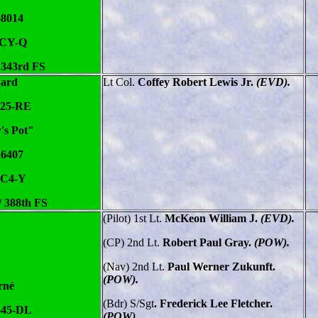
68014
 CY-Q
 343rd FS
ard
Lt Col.
Coffey Robert Lewis Jr.
(EVD).
-25-RE
's Pot"
26407
 C4-Y
/ 388th FS
(Pilot) 1st Lt.
McKeon William J.
(EVD).
(CP) 2nd Lt.
Robert Paul Gray.
(POW).
(Nav) 2nd Lt.
Paul Werner Zukunft.
(POW).
rné
(Bdr)
S/Sgt
. Frederick Lee Fletcher.
-45-DL
(POW).