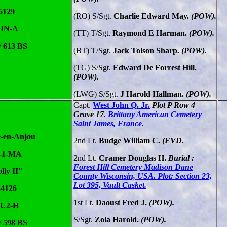
6129
(RO) S/Sgt.
Charlie Edward May.
(POW).
 IN-A
(TT) T/Sgt.
Raymond E Harman.
(POW).
/ 613 BS
(BT) T/Sgt.
Jack Tolson Sharp.
(POW).
(TG) S/Sgt.
Edward De Forrest Hill.
(POW).
(LWG) S/Sgt.
J Harold Hallman.
(POW).
Capt.
West John Q. Jr.
Plot P Row 4
Grave 17.
Brittany American Cemetery
Saint James, France.
-en-Anjou
2nd Lt.
Budge William C.
(EVD.
-1-MA
2nd Lt.
Cramer Douglas H.
Burial :
Forest Hill Cemetery Madison Dane
lly II"
County Wisconsin, USA. Plot: Section 23,
Lot 395, Vault Casket.
34126
1st Lt.
Daoust Fred J.
(POW).
 U2-H
S/Sgt.
Zola Harold.
(POW).
/ 598 BS