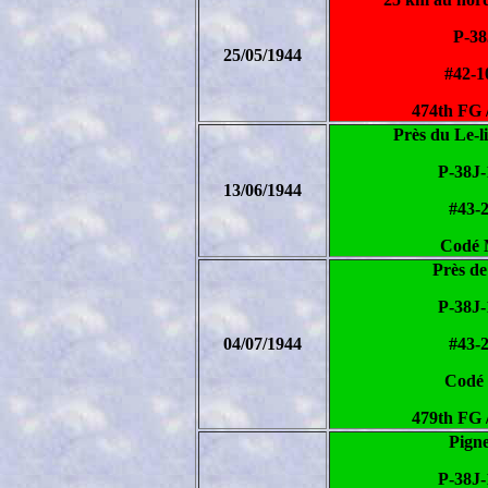
P-38
25/05/1944
#42-1
474th FG 
Près du Le-l
P-38J
13/06/1944
#43-
Codé
Près d
P-38J
04/07/1944
#43-
Codé
479th FG 
Pigne
P-38J