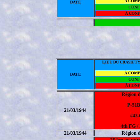
À COM
DATE
CONF
À CON
LIEU DU CRASH/TY
À COM
DATE
CONF
À CON
Région 
P-51
21/03/1944
#43-
4th FG /
21/03/1944
Région 
25 km au nord