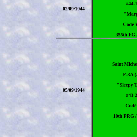
#44-
02/09/1944
"Marg
Codé
355th FG 
Saint Miche
F-3A (
"Sleepy 
05/09/1944
#43-
Codé
10th PRG /