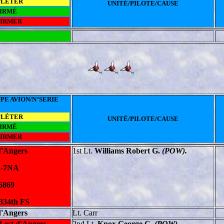
PLÉTER
UNITÉ/PILOTE/CAUSE
IRMÉ
FIRMER
PE AVION/N°SERIE
PLÉTER
UNITÉ/PILOTE/CAUSE
IRMÉ
FIRMER
d'Angers
1st Lt.
Williams Robert G.
(POW).
B-7NA
6869
 334th FS
d'Angers
Lt. Carr
-est d'Angers
2nd Lt.
Knox George C.
(POW).