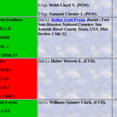
S/Sgt.
Webb Lloyd T.
(POW).
T/Sgt.
Natanek Chester J.
(POW).
 du Fouilloux
2nd Lt.
Walter Scott Pyron
.
Burial : Fort
Sam Houston National Cemetery San
-15-LO
Antonio Bexar County Texas, USA. Plot:
Section J Site 52.
04186
 8L-?
/ 393th FS
ers
2nd Lt.
Huber Warren E.
(EVD).
-10-RE
75210
 G9-?
 / 509FS
sur-Layon
1st Lt.
Williams Sumner Clark.
(EVD).
-5-NT