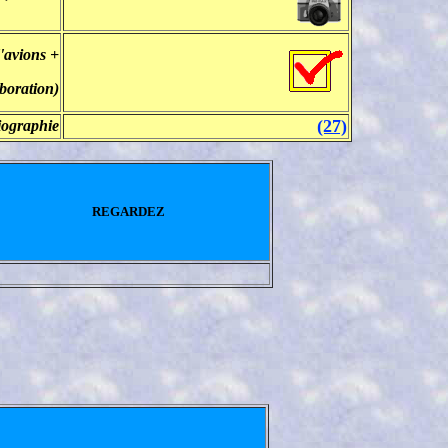
'avions +
aboration)
(27)
iographie
REGARDEZ