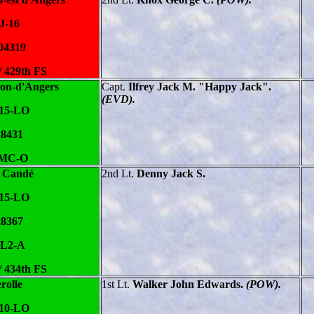
J-16
04319
/ 429th FS
ion-d'Angers
Capt.
Ilfrey Jack M. "Happy Jack".
(EVD).
-15-LO
28431
 MC-O
e Candé
2nd Lt.
Denny Jack S.
-15-LO
28367
 L2-A
/ 434th FS
rolle
1st Lt.
Walker John Edwards.
(POW).
-10-LO