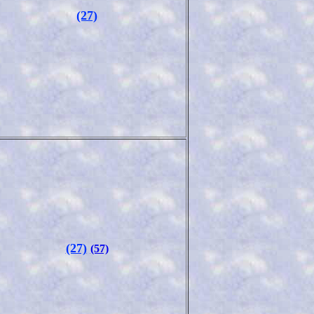
(27)
(27)
(57)