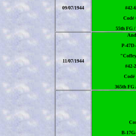
09/07/1944
#42-
Codé
55th FG /
And
P-47D
"Coffey
11/07/1944
#42-
Codé
365th FG 
Co
B-17G