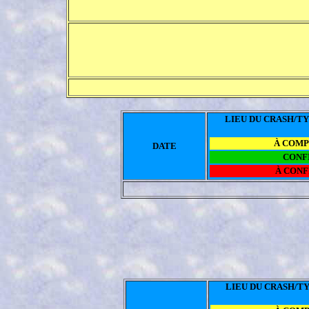
LIEU DU CRASH/TY
À COM
DATE
CONF
À CON
LIEU DU CRASH/TY