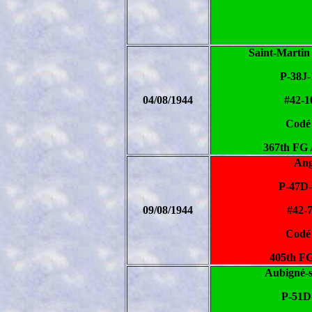
Saint-Martin
P-38J
04/08/1944
#42-1
Codé
367th FG 
Ang
P-47D
09/08/1944
#42-
Codé
405th FG
Aubigné-
P-51D