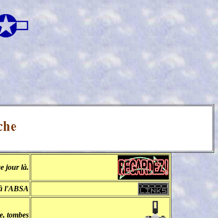
e jour là.
 à l'ABSA
le, tombes