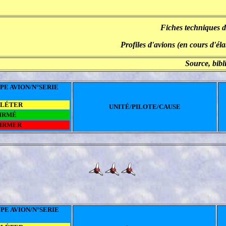
Fiches techniques d
Profiles d'avions (en cours d'él
Source, bibl
PE AVION/N°SERIE
PLÉTER
UNITÉ/PILOTE/CAUSE
IRMÉ
FIRMER
PE AVION/N°SERIE