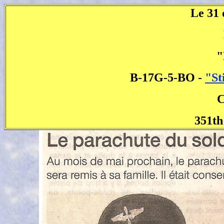
Le 31
"
B-17G-5-BO -
"St
C
351th