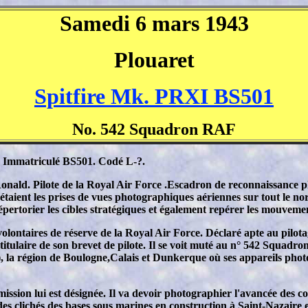
Samedi 6 mars 1943
Plouaret
Spitfire Mk. PRXI BS501
No. 542 Squadron RAF
Immatriculé BS501. Codé L-?.
 Ronald. Pilote de la Royal Air Force .Escadron de reconnaissance
étaient les prises de vues photographiques aériennes sur tout le no
épertorier les cibles stratégiques et également repérer les mouvemen
olontaires de réserve de la Royal Air Force. Déclaré apte au pilotage
itulaire de son brevet de pilote. Il se voit muté au n° 542 Squadron 
é), la région de Boulogne,Calais et Dunkerque où ses appareils photo
 mission lui est désignée. Il va devoir photographier l'avancée des
des clichés des bases sous marines en construction à Saint-Nazaire e