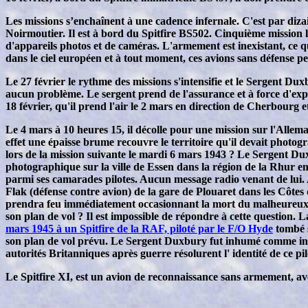
Les missions s’enchaînent à une cadence infernale. C'est par dizain
Noirmoutier. Il est à bord du Spitfire BS502. Cinquième mission
d'appareils photos et de caméras. L'armement est inexistant, ce q
dans le ciel européen et à tout moment, ces avions sans défense pe
Le 27 février le rythme des missions s'intensifie et le Sergent D
aucun problème. Le sergent prend de l'assurance et à force d'expér
18 février, qu'il prend l'air le 2 mars en direction de Cherbourg 
Le 4 mars à 10 heures 15, il décolle pour une mission sur l'Allem
effet une épaisse brume recouvre le territoire qu'il devait photog
lors de la mission suivante le mardi 6 mars 1943 ? Le Sergent Duxb
photographique sur la ville de Essen dans la région de la Rhur en
parmi ses camarades pilotes. Aucun message radio venant de lui. A t
Flak (défense contre avion) de la gare de Plouaret dans les Côtes 
prendra feu immédiatement occasionnant la mort du malheureux pil
son plan de vol ? Il est impossible de répondre à cette question.
mars 1945 à un Spitfire de la RAF, piloté par le F/O Hyde
tombé s
son plan de vol prévu. Le Sergent Duxbury fut inhumé comme incon
autorités Britanniques après guerre résolurent l' identité de ce
Le Spitfire XI, est un avion de reconnaissance sans armement, av