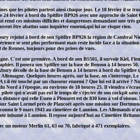
es que les pilotes partent ainsi chaque jour. Le 18 février il se tro
 le 24 février à bord du Spitfire BP926 avec une approche de Sain
ui rend ces missions difficiles et dangereuses demandant une très g
uvent être abattus sans inquiéter ennemi,qui lui ne risque rien.
uxbury rejoint à bord de son Spitfire BP926 la région de Cambrai Ni
ience se sent plus performant mais reste lucide face à la situation d
et de Rennes, toujours pour des prises de vues.
agne. C'est une première. A bord de son BS501, il survole Kiel, Fle
raphier. Il posera son Spitfire sur la base de Benson à 14 heures 50
ury décolle de la base de Benson à 14 heures à bord du Spitfire qu'
 Allemagne. Quelques heures après, sur la base, on s'interroge. Le
-il été touché par un chasseur ennemi ? Que lui est il arrivé ? Nul n
du Nord à l'époque, au environs de 18 heures 25. Il viendra s'écras
ote qui n'avait pas eut le temps de s'éjecter de son cockpit sans d
 La distance qui relie Essen à Plouaret est de 830 kms à vol d'ois
ur Saint Lormel près de Plancoët après une mission sur Dortmund e
nu le 9 mars 1943 au cimetière de Lannion. Les Allemands n'avaient
 pilote inhumé à Lannion. Il repose aujourd'hui au Cimetière Brita
ec un moteur Merlin 61, 63 ou 70, fabriqué à 471 exemplaires.