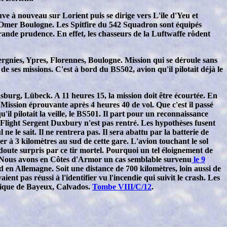
uve à nouveau sur Lorient puis se dirige vers L'ile d'Yeu et
t Omer Boulogne. Les Spitfire du 542 Squadron sont équipés
rande prudence. En effet, les chasseurs de la Luftwaffe rôdent
ergnies, Ypres, Florennes, Boulogne. Mission qui se déroule sans
e ses missions. C'est à bord du BS502, avion qu'il pilotait déjà le
nsburg, Lübeck. A 11 heures 15, la mission doit être écourtée. En
. Mission éprouvante après 4 heures 40 de vol. Que c'est il passé
il pilotait la veille, le BS501. Il part pour un reconnaissance
 Flight Sergent Duxbury n'est pas rentré. Les hypothèses fusent
e le sait. Il ne rentrera pas. Il sera abattu par la batterie de
er à 3 kilomètres au sud de cette gare. L'avion touchant le sol
oute surpris par ce tir mortel. Pourquoi un tel éloignement de
eau. Nous avons en Côtes d'Armor un cas semblable survenu
le 9
n Allemagne. Soit une distance de 700 kilomètres, loin aussi de
 pas réussi à l'identifier vu l'incendie qui suivit le crash. Les
nnique de Bayeux, Calvados.
Tombe VIII/C/12
.