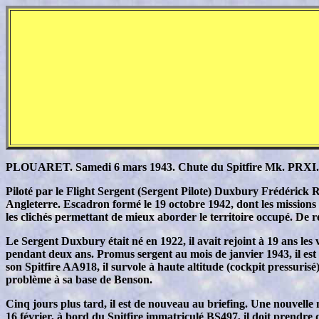
PLOUARET. Samedi 6 mars 1943. Chute du Spitfire Mk. PRXI. 
Piloté par le Flight Sergent (Sergent Pilote) Duxbury Frédérick
Angleterre. Escadron formé le 19 octobre 1942, dont les missions 
les clichés permettant de mieux aborder le territoire occupé. De r
Le Sergent Duxbury était né en 1922, il avait rejoint à 19 ans les v
pendant deux ans. Promus sergent au mois de janvier 1943, il est t
son Spitfire AA918, il survole à haute altitude (cockpit pressuris
problème à sa base de Benson.
Cinq jours plus tard, il est de nouveau au briefing. Une nouvelle
16 février, à bord du Spitfire immatriculé BS497, il doit prendre 