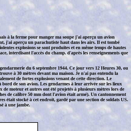
enais à la ferme pour manger ma soupe j'ai aperçu un avion
 j'ai aperçu un parachutiste haut dans les airs. Il est tombé
iolentes explosions se sont produites et en même temps de hautes
lace, interdisant l'accès du champ. d'après les renseignements que
gendarmerie du 6 septembre 1944. Ce jour vers 12 Heures 30, ou
e trouve à 30 mètres devant ma maison. Je n'ai pas entendu la
alement de fortes explosions venant de cette direction. Le
l à bord de son avion. Les gendarmes à leur arrivée sur les lieux
de moteur et autres ont été projetés à plusieurs mètres lors de
uches de calibre 50 mm dont l'avion était armé). Un cantonnement
es était stocké à cet endroit, gardé par une section de soldats US.
ssé à une jambe.