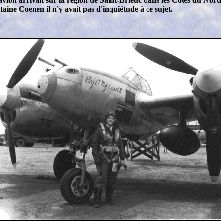
'avion arrivait sur la région de Saint-Brieuc dans les Côtes du No
itaine Coenen il n'y avait pas d'inquiétude à ce sujet.