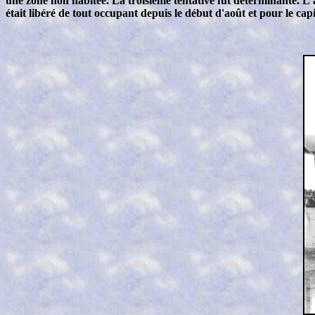
une zone non habitée. La troisième tentative fût déterminante. L
était libéré de tout occupant depuis le début d'août et pour le cap