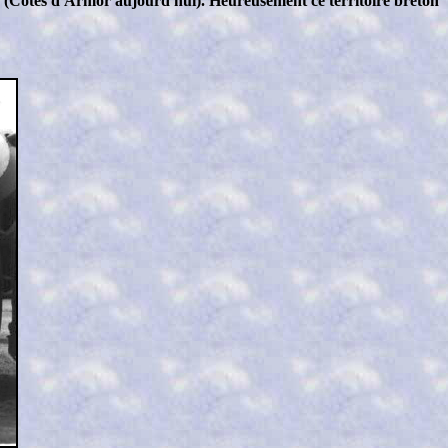
rd (Côtes d'Armor aujourd'hui). Heureusement ce territoire breton