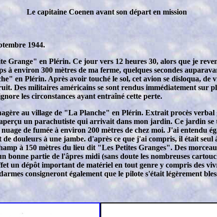
Le
capitaine Coenen
avant son départ en mission
eptembre 1944.
ite Grange" en Plérin. Ce jour vers 12 heures 30, alors que je rev
ps à environ 300 mètres de ma ferme, quelques secondes auparavant,
 en Plérin. Après avoir touché le sol, cet avion se disloqua, de v
truit. Des militaires américains se sont rendus immédiatement sur p
ignore les circonstances ayant entraîné cette perte.
re au village de "La Planche" en Plérin. Extrait procès verbal 
i aperçu un parachutiste qui arrivait dans mon jardin. Ce jardin s
rt nuage de fumée à environ 200 mètres de chez moi. J'ai entendu ég
ait de douleurs à une jambe. d'après ce que j'ai compris, il était seu
hamp à 150 mètres du lieu dit "Les Petites Granges". Des morceaux 
t un bonne partie de l'âpres midi (sans doute les nombreuses carto
ffet un dépôt important de matériel en tout genre y compris des vivr
ndarmes consigneront également que le pilote s'était légèrement ble