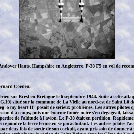
Andover Hants, Hampshire en Angleterre, P-38 F5 en vol de recon
Bernard Coenen.
rien sur Brest en Bretagne le 6 septembre 1944. Suite à cette attaque
LG.19) situé sur la commune de La Vielle au nord-est de Saint Lô d
 'o my heart II'' posait de sérieux problèmes. Les autres pilotes qu
sion d'à coups, puis une énorme fumée noire s'en dégageait, laissa
nt perdre de l'altitude à l'avion. Le P-38 était en perdition. Rapidem
 rejoindre la terre ferme en se parachutant. Les autres pilotes l'a
par deux fois de sortir de son cockpit, ayant pris soin de donner à 