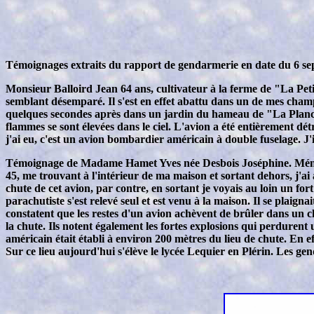
Témoignages extraits du rapport de gendarmerie en date du 6 s
Monsieur Balloird Jean 64 ans, cultivateur à la ferme de "La Pet
semblant désemparé. Il s'est en effet abattu dans un de mes cham
quelques secondes après dans un jardin du hameau de "La Planche"
flammes se sont élevées dans le ciel. L'avion a été entièrement dé
j'ai eu, c'est un avion bombardier américain à double fuselage. J'
Témoignage de Madame Hamet Yves née Desbois Joséphine. Ménagè
45, me trouvant à l'intérieur de ma maison et sortant dehors, j'a
chute de cet avion, par contre, en sortant je voyais au loin un fo
parachutiste s'est relevé seul et est venu à la maison. Il se plaign
constatent que les restes d'un avion achèvent de brûler dans un c
la chute. Ils notent également les fortes explosions qui perduren
américain était établi à environ 200 mètres du lieu de chute. En e
Sur ce lieu aujourd'hui s'élève le lycée Lequier en Plérin. Les ge