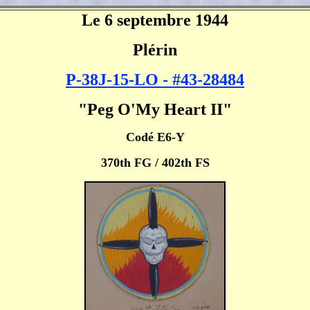
Le 6 septembre 1944
Plérin
P-38J-15-LO -
#43-28484
"Peg O'My Heart II"
Codé E6-Y
370th FG / 402th FS