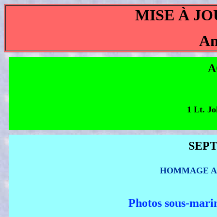
MISE À JO
An
A
1 Lt. J
SEPT
HOMMAGE AU
Photos sous-mari