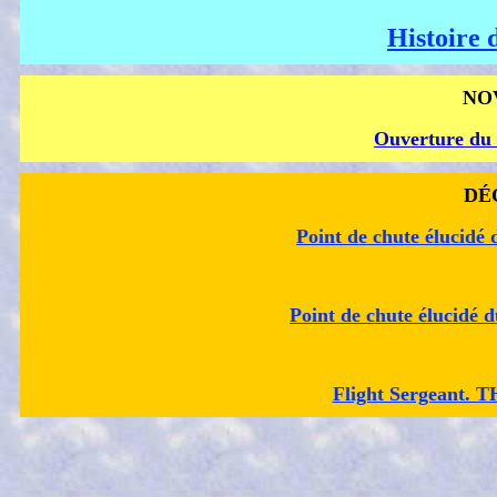
Histoire
NO
Ouverture du 
DÉ
Point de chute élucidé
Point de chute élucidé
Flight Sergeant