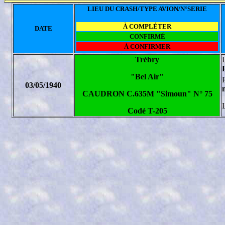
LIEU DU CRASH/TYPE AVION/N°SERIE
À COMPLÉTER
DATE
CONFIRMÉ
À CONFIRMER
Trébry
"Bel Air"
03/05/1940
CAUDRON C.635M "Simoun" N° 75
Codé T-205