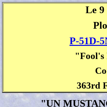
Le 9
Pl
P-51D-5
"Fool's
Co
363rd F
"UN MUSTAN