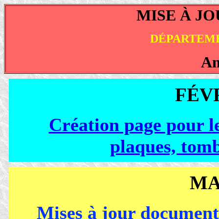
MISE À JO
DÉPARTEM
An
FÉVR
Création page pour l
plaques, tomb
MA
Mises à jour docume