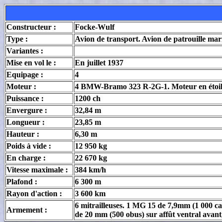
Constructeur :
Focke-Wulf
Type :
Avion de transport. Avion de patrouille mar
Variantes :
Mise en vol le :
En juillet 1937
Equipage :
4
Moteur :
4 BMW-Bramo 323 R-2G-1. Moteur en étoil
Puissance :
1200 ch
Envergure :
32,84 m
Longueur :
23,85 m
Hauteur :
6,30 m
Poids à vide :
12 950 kg
En charge :
22 670 kg
Vitesse maximale :
384 km/h
Plafond :
6 300 m
Rayon d'action :
3 600 km
6 mitrailleuses. 1 MG 15 de 7,9mm (1 000 c
Armement :
de 20 mm (500 obus) sur affût ventral avant