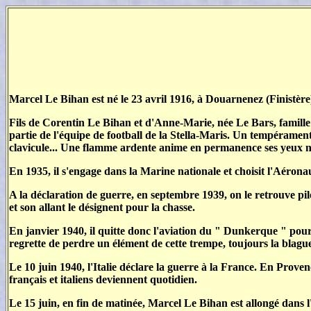
Marcel Le Bihan est né le 23 avril 1916, à Douarnenez (Finistère
Fils de Corentin Le Bihan et d'Anne-Marie, née Le Bars, famille mod
partie de l'équipe de football de la Stella-Maris. Un tempéramen
clavicule... Une flamme ardente anime en permanence ses yeux n
En 1935, il s'engage dans la Marine nationale et choisit l'Aéronau
A la déclaration de guerre, en septembre 1939, on le retrouve pi
et son allant le désignent pour la chasse.
En janvier 1940, il quitte donc l'aviation du " Dunkerque " pour 
regrette de perdre un élément de cette trempe, toujours la blague
Le 10 juin 1940, l'Italie déclare la guerre à la France. En Prove
français et italiens deviennent quotidien.
Le 15 juin, en fin de matinée, Marcel Le Bihan est allongé dans l