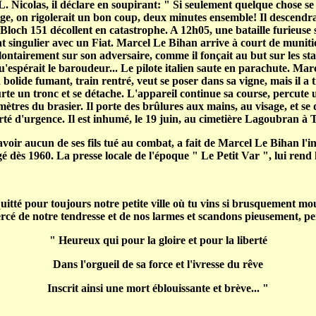
. Nicolas, il déclare en soupirant: " Si seulement quelque chose se 
e, on rigolerait un bon coup, deux minutes ensemble! Il descendrait 
Bloch 151 décollent en catastrophe. A 12h05, une bataille furieuse 
 singulier avec un Fiat. Marcel Le Bihan arrive à court de muniti
lontairement sur son adversaire, comme il fonçait au but sur les sta
espérait le baroudeur... Le pilote italien saute en parachute. Marc
lide fumant, train rentré, veut se poser dans sa vigne, mais il a tr
eurte un tronc et se détache. L'appareil continue sa course, percute u
mètres du brasier. Il porte des brûlures aux mains, au visage, et se 
porté d'urgence. Il est inhumé, le 19 juin, au cimetière Lagoubran à 
ir aucun de ses fils tué au combat, a fait de Marcel Le Bihan l'in
é dès 1960. La presse locale de l'époque " Le Petit Var ", lui ren
itté pour toujours notre petite ville où tu vins si brusquement mou
ercé de notre tendresse et de nos larmes et scandons pieusement, pens
" Heureux qui pour la gloire et pour la liberté
Dans l'orgueil de sa force et l'ivresse du rêve
Inscrit ainsi une mort éblouissante et brève... "