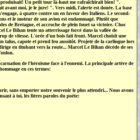
produisait! Un petit tour là-haut me rafraîchirait bien! ".
avant moi, je le jure! ". Vers midi, l'alerte est donée. La base
s'engage, à quatre contre un en faveur des Italiens. Le second-
ons et le moteur de son avion est endommagé. Plutôt que
des de Bretagne, et accroche de plein fouet sa victoire. Choc
el Le Bihan tente un atterrissage forcé dans la vallée de
op de vitesse. L'orée d'un bois fait front. Marcel choisit une
n talus, capote et prend feu aussitôt. Projeté de la carlingue lors
dirige en titubant vers la route... Marcel Le Bihan décède de ses
Toulon.
carnation de l'héroïsme face à l'ennemi. La principale artère de
d hommage en ces termes:
rir, sans emporter notre souvenir le plus attendri... Nous avons
ant à toi, les fières paroles du poète: