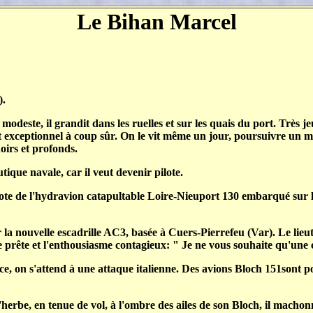
Le Bihan Marcel
).
este, il grandit dans les ruelles et sur les quais du port. Très jeune
t exceptionnel à coup sûr. On le vit même un jour, poursuivre un m
oirs et profonds.
tique navale, car il veut devenir pilote.
lote de l'hydravion catapultable Loire-Nieuport 130 embarqué sur l
la nouvelle escadrille AC3, basée à Cuers-Pierrefeu (Var). Le lieute
 prête et l'enthousiasme contagieux: " Je ne vous souhaite qu'une c
nce, on s'attend à une attaque italienne. Des avions Bloch 151sont 
'herbe, en tenue de vol, à l'ombre des ailes de son Bloch, il machon