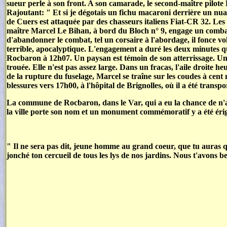
sueur perle à son front. A son camarade, le second-maître pilote L
Rajoutant: " Et si je dégotais un fichu macaroni derrière un nuag
de Cuers est attaquée par des chasseurs italiens Fiat-CR 32. Les 
maître Marcel Le Bihan, à bord du Bloch n° 9, engage un combat
d'abandonner le combat, tel un corsaire à l'abordage, il fonce vo
terrible, apocalyptique. L'engagement a duré les deux minutes qu'
Rocbaron à 12h07. Un paysan est témoin de son atterrissage. Un bo
trouée. Elle n'est pas assez large. Dans un fracas, l'aile droite h
de la rupture du fuselage, Marcel se traîne sur les coudes à cent 
blessures vers 17h00, à l'hôpital de Brignolles, où il a été trans
La commune de Rocbaron, dans le Var, qui a eu la chance de n'avo
la ville porte son nom et un monument commémoratif y a été érig
" Il ne sera pas dit, jeune homme au grand coeur, que tu auras qu
jonché ton cercueil de tous les lys de nos jardins. Nous t'avons b