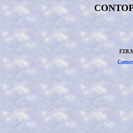
CONTOP
FTR M
Conscr