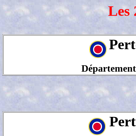
Les 
Pert
Département
Pert