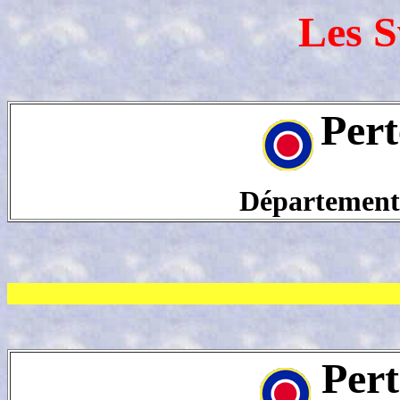
Les S
Pert
Département
Pert