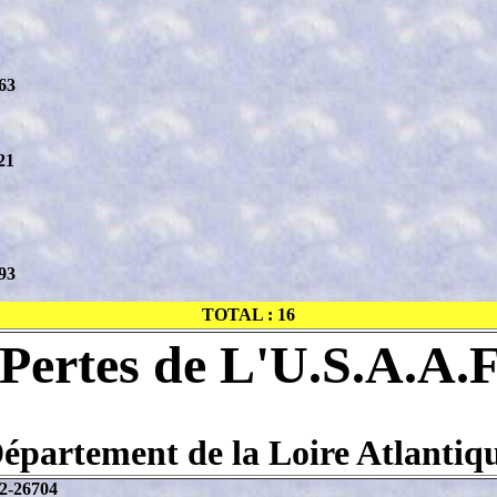
63
21
93
TOTAL : 16
Pertes de L'U.S.A.A.
épartement de la Loire Atlantiq
42-26704