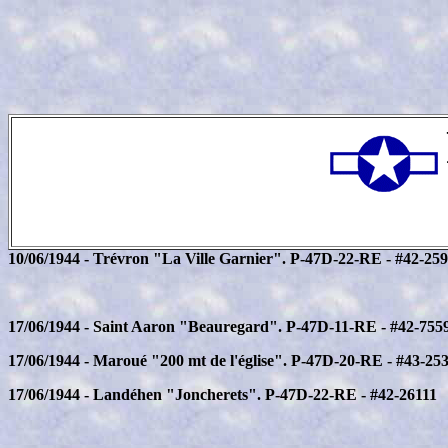
10/06/1944 - Trévron "La Ville Garnier". P-47D-22-RE - #42-25
17/06/1944 - Saint Aaron "Beauregard". P-47D-11-RE - #42-755
17/06/1944 - Maroué "200 mt de l'église". P-47D-20-RE - #43-25
17/06/1944 - Landéhen "Joncherets". P-47D-22-RE - #42-26111