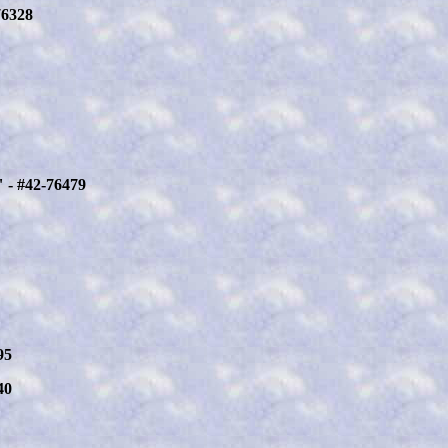
76328
 - #42-76479
95
40