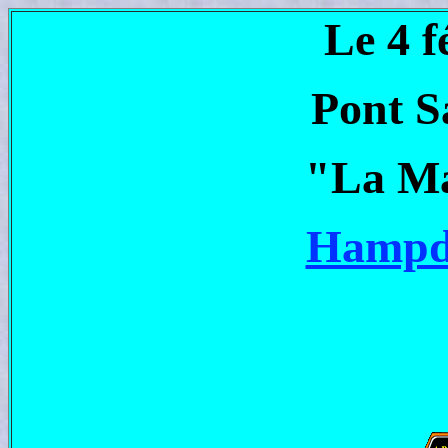
Le 4 f
Pont S
"La Ma
Hampd