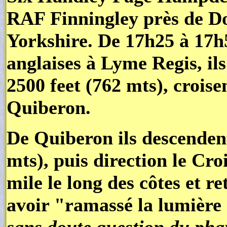
RAF Finningley près de Do
Yorkshire. De 17h25 à 17h5
anglaises à Lyme Regis, ils
2500 feet (762 mts), croise
Quiberon.
De Quiberon ils descendent
mts), puis direction le Croi
mile le long des côtes et r
avoir "ramassé la lumière 
sans doute question
du pha