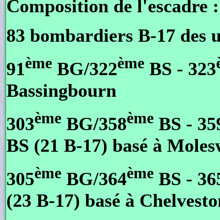
Composition de l'escadre :
83 bombardiers B-17 des u
ème
ème
91
BG/322
BS - 323
Bassingbourn
ème
ème
303
BG/358
BS - 35
BS (21 B-17) basé à Moles
ème
ème
305
BG/364
BS - 36
(23 B-17) basé à Chelvesto