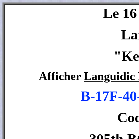
Le 16
La
"Ke
Afficher
Languidic
B-17F-4
Co
305th B