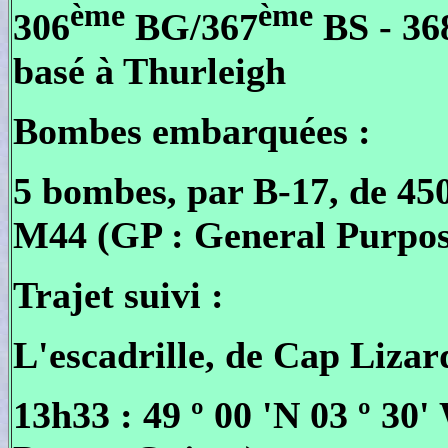
ème
ème
306
BG/367
BS - 36
basé à Thurleigh
Bombes embarquées :
5 bombes, par B-17, de 450
M44 (GP : General Purpose
Trajet suivi :
L'escadrille, de Cap Lizard
13h33 : 49 º 00 'N 03 º 30