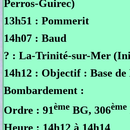
Perros-Guirec)
13h51 : Pommerit
14h07 : Baud
? : La-Trinité-sur-Mer (Ini
14h12 : Objectif : Base d
Bombardement :
ème
ème
Ordre : 91
BG, 306
Heure : 14h12 à 14h14