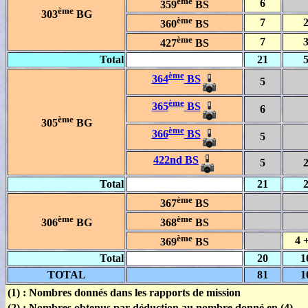
ème
6
359
BS
ème
303
BG
ème
7
360
BS
ème
7
427
BS
Total
21
ème
364
BS
5
ème
365
BS
6
ème
305
BG
ème
366
BS
5
422nd BS
5
Total
21
ème
367
BS
ème
ème
306
BG
368
BS
ème
4 
369
BS
Total
20
1
TOTAL
81
1
(1)
: Nombres donnés dans les rapports de mission
(2)
: Nombres obtenus par déduction au nombre donné en (4)