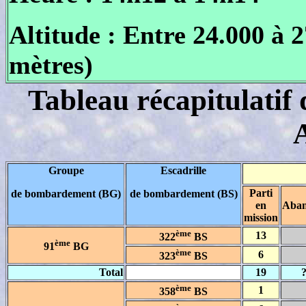
Altitude : Entre 24.000 à 
mètres)
Tableau récapitulatif d
A
Groupe
Escadrille
Parti
de bombardement (BG)
de bombardement (BS)
en
Aba
mission
ème
13
322
BS
ème
91
BG
ème
6
323
BS
Total
19
ème
1
358
BS