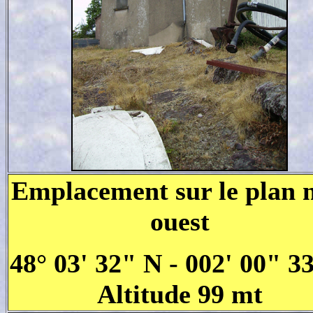
Emplacement sur le plan n
ouest
48° 03' 32" N - 002' 00" 3
Altitude 99 mt