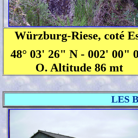
Würzburg-Riese, coté E
48° 03' 26" N - 002' 00" 
O. Altitude 86 mt
LES 