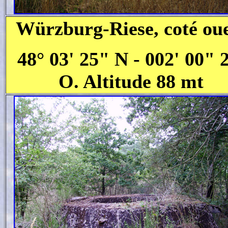
Würzburg-Riese, coté ou
48° 03' 25" N - 002' 00" 
O. Altitude 88 mt