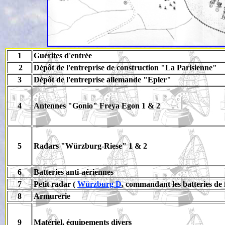
1
Guérites d'entrée
2
Dépôt de l'entreprise de construction "La Parisienne"
3
Dépôt de l'entreprise allemande "Epler"
4
Antennes "Gonio" Freya Egon 1 & 2
5
Radars "Würzburg-Riese" 1 & 2
6
Batteries anti-aériennes
7
Petit radar (
Würzburg D
, commandant les batteries de f
8
Armurerie
9
Matériel, équipements divers