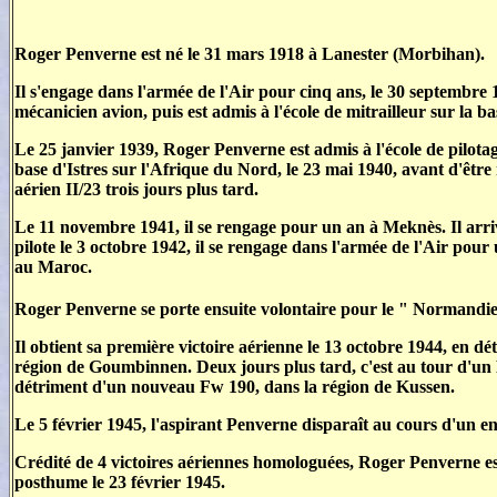
Roger Penverne est né le 31 mars 1918 à Lanester (Morbihan).
Il s'engage dans l'armée de l'Air pour cinq ans, le 30 septembre 1
mécanicien avion, puis est admis à l'école de mitrailleur sur la
Le 25 janvier 1939, Roger Penverne est admis à l'école de pilotage 
base d'Istres sur l'Afrique du Nord, le 23 mai 1940, avant d'être
aérien II/23 trois jours plus tard.
Le 11 novembre 1941, il se rengage pour un an à Meknès. Il arriv
pilote le 3 octobre 1942, il se rengage dans l'armée de l'Air pou
au Maroc.
Roger Penverne se porte ensuite volontaire pour le " Normandie ", 
Il obtient sa première victoire aérienne le 13 octobre 1944, en 
région de Goumbinnen. Deux jours plus tard, c'est au tour d'un 
détriment d'un nouveau Fw 190, dans la région de Kussen.
Le 5 février 1945, l'aspirant Penverne disparaît au cours d'un 
Crédité de 4 victoires aériennes homologuées, Roger Penverne est t
posthume le 23 février 1945.