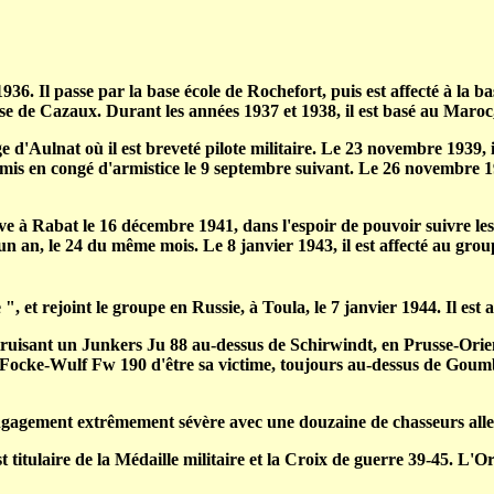
936. Il passe par la base école de Rochefort, puis est affecté à la b
 base de Cazaux. Durant les années 1937 et 1938, il est basé au Ma
d'Aulnat où il est breveté pilote militaire. Le 23 novembre 1939, il e
 mis en congé d'armistice le 9 septembre suivant. Le 26 novembre 19
e à Rabat le 16 décembre 1941, dans l'espoir de pouvoir suivre les
r un an, le 24 du même mois. Le 8 janvier 1943, il est affecté au gr
et rejoint le groupe en Russie, à Toula, le 7 janvier 1944. Il est af
détruisant un Junkers Ju 88 au-dessus de Schirwindt, en Prusse-Orie
Focke-Wulf Fw 190 d'être sa victime, toujours au-dessus de Goumbi
engagement extrêmement sévère avec une douzaine de chasseurs alle
itulaire de la Médaille militaire et la Croix de guerre 39-45. L'Ordr