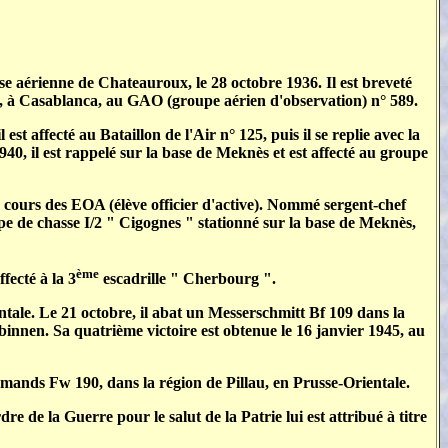
ase aérienne de Chateauroux, le 28 octobre 1936. Il est breveté
roc, à Casablanca, au GAO (groupe aérien d'observation) n° 589.
st affecté au Bataillon de l'Air n° 125, puis il se replie avec la
40, il est rappelé sur la base de Meknès et est affecté au groupe
 cours des EOA (élève officier d'active). Nommé sergent-chef
oupe de chasse I/2 " Cigognes " stationné sur la base de Meknès,
ème
fecté à la 3
escadrille " Cherbourg ".
ntale. Le 21 octobre, il abat un Messerschmitt Bf 109 dans la
nnen. Sa quatrième victoire est obtenue le 16 janvier 1945, au
mands Fw 190, dans la région de Pillau, en Prusse-Orientale.
e de la Guerre pour le salut de la Patrie lui est attribué à titre