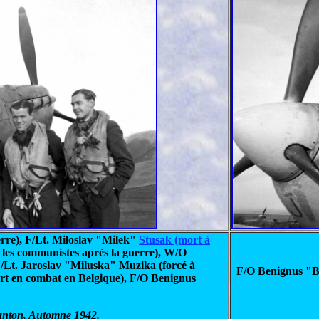
erre), F/Lt. Miloslav "Milek"
Stusak (mort à
r les communistes après la guerre), W/O
 F/Lt. Jaroslav "Miluska" Muzika (forcé à
F/O Benignus "Be
ort en combat en Belgique), F/O Benignus
anton, Automne 1942.