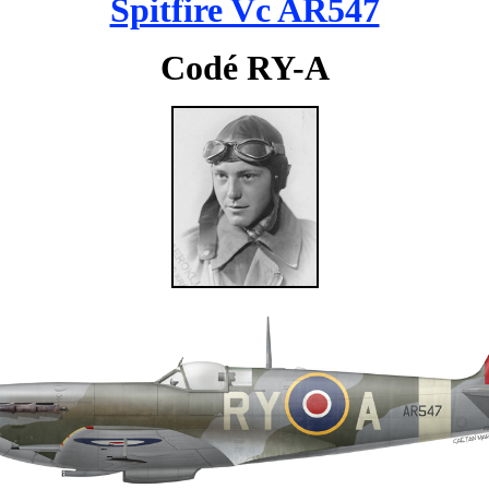
Spitfire Vc AR547
Codé RY-A