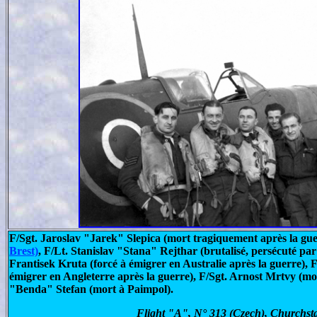
F/Sgt. Jaroslav "Jarek" Slepica (mort tragiquement après la gu
Brest)
, F/Lt. Stanislav "Stana" Rejthar (brutalisé, persécuté pa
Frantisek Kruta (forcé à émigrer en Australie après la guerre),
émigrer en Angleterre après la guerre), F/Sgt. Arnost Mrtvy (m
"Benda" Stefan (mort à Paimpol).
Flight "A", N° 313 (Czech), Churchst