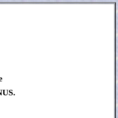
e
NUS.