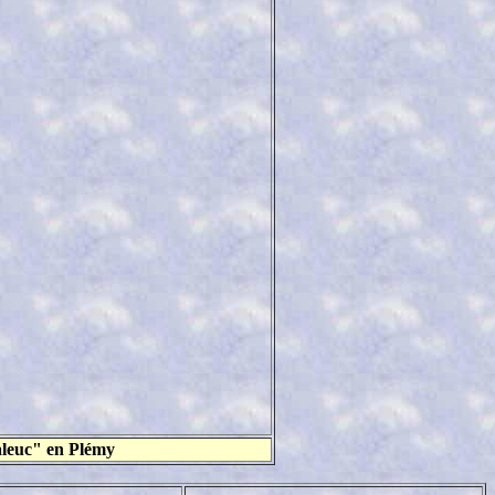
aleuc" en Plémy