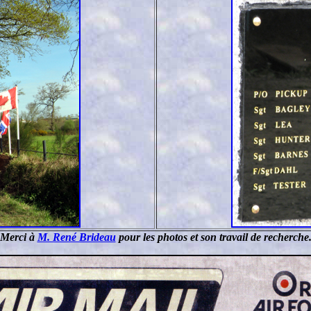
Merci à
M. René Brideau
pour les photos et son travail de recherche