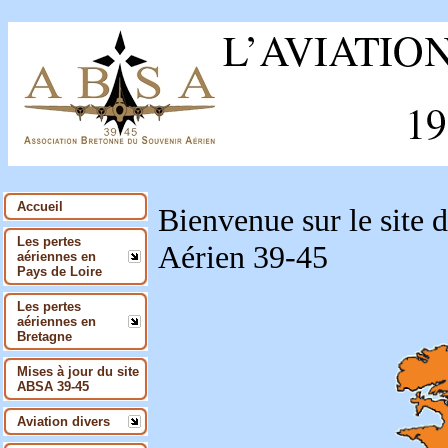
Accueil
Bienvenue sur le site 
Les pertes
Aérien 39-45
aériennes en
Pays de Loire
Les pertes
aériennes en
Bretagne
Mises à jour du site
ABSA 39-45
Aviation divers