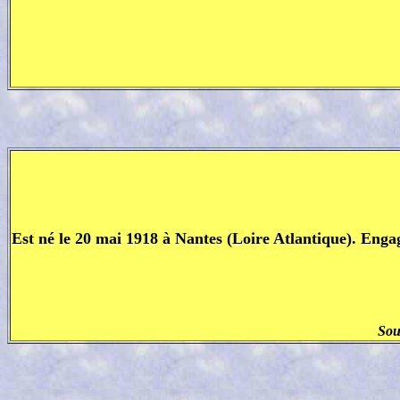
Est né le 20 mai 1918 à Nantes (Loire Atlantique). Enga
Sou