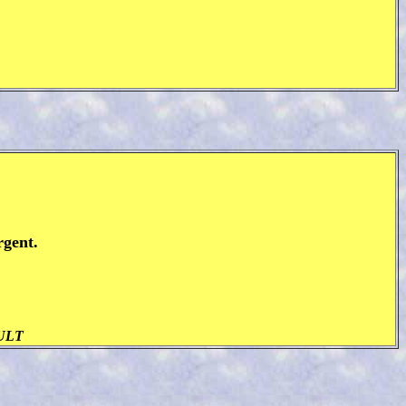
rgent.
ULT