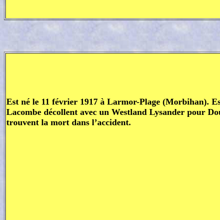
Est né le 11 février 1917 à Larmor-Plage (Morbihan). Est
Lacombe décollent avec un Westland Lysander pour Doual
trouvent la mort dans l’accident.