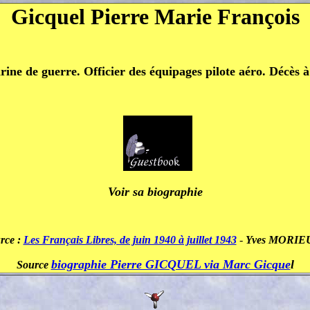
Gicquel Pierre Marie François
ine de guerre. Officier des équipages pilote aéro. Décès à 
Voir sa biographie
rce :
Les Français Libres, de juin 1940 à juillet 1943
-
Yves MORIE
biographie Pierre GICQUEL via Marc Gicque
l
Source