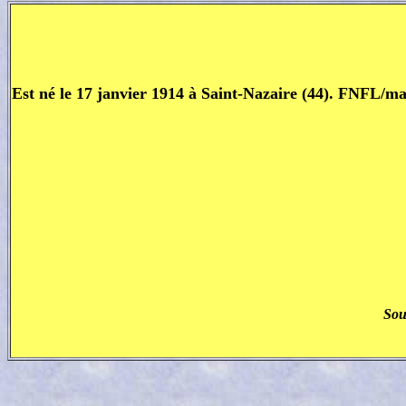
Est né le 17 janvier 1914 à Saint-Nazaire (44). FNFL/mar
Sou