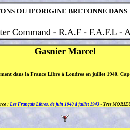
ONS OU D'ORIGINE BRETONNE DANS 
er Command - R.A.F - F.A.F.L - A
Gasnier Marcel
ement dans la France Libre à Londres en juillet 1940. Cap
rce :
Les Français Libres, de juin 1940 à juillet 1943
-
Yves MORIE