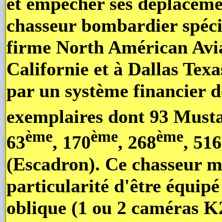
et empêcher ses déplaceme
chasseur bombardier spéci
firme North Américan Avia
Californie et à Dallas Texa
par un système financier de
exemplaires dont 93 Musta
ème
ème
ème
63
, 170
, 268
, 516
(Escadron). Ce chasseur m
particularité d'être équi
oblique (1 ou 2 caméras K24