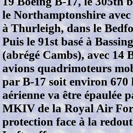
19 Boeing B-17, le 305th b
le Northamptonshire avec 
à Thurleigh, dans le Bedf
Puis le 91st basé à Bassi
(abrégé Cambs), avec 14 B
avions quadrimoteurs mob
par B-17 soit environ 670
aérienne va être épaulée p
MKIV de la Royal Air For
protection face à la redou