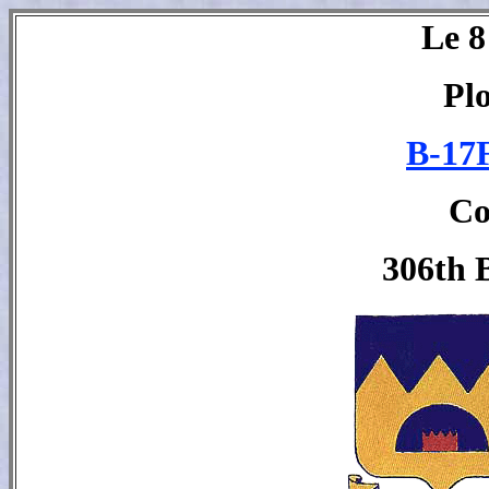
Le 8
Pl
B-17F
Co
306th 