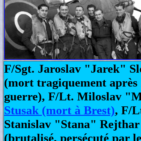
F/Sgt. Jaroslav "Jarek" Sl
(mort tragiquement après 
guerre), F/Lt. Miloslav "
Stusak (mort à Brest)
, F/L
Stanislav "Stana" Rejthar
(brutalisé, persécuté par l