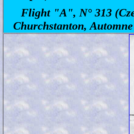
Flight "A", N° 313 (Cz
Churchstanton, Automne