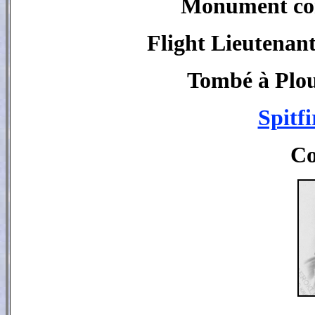
Monument co
Flight Lieutenan
Tombé à
Plo
Spitf
Co