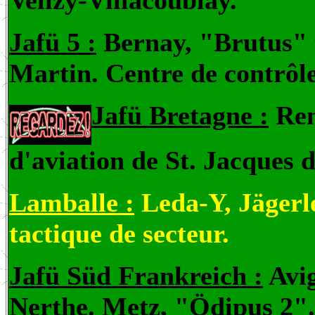
Velizy-Villacoublay.
Jafü 5 :
Bernay, "Brutus" t
Martin. Centre de contrôle
Jafü Bretagne :
Re
d'aviation de St. Jacques 
Lamballe :
Leda-Y, Jägerle
tactique de secteur.
Jafü Süd Frankreich :
Avig
Nerthe. Metz, "Ödipus 2".