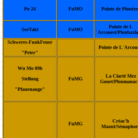
Po 24
FuMO
Pointe de Plouéze
Pointe de L
SeeTakt
FuMO
´Arcouest/Ploubazl
Schweres-FunkFeuer
Pointe de L´Arcou
"Peter"
Wn Mo 09b
La Clarté Mez
Stellung
FuMG
Gouet/Ploumanac
"Pfauenauge"
Créac'h
FuMG
Maout/Sémaphor