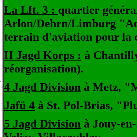
La Lft. 3 :
quartier généra
Arlon/Dehrn/Limburg "Ad
terrain d'aviation pour l
II Jagd Korps :
à Chantill
réorganisation).
4 Jagd Division
à Metz, "
Jafü 4
à St. Pol-Brias, "Pl
5 Jagd Division
à Jouy-en-J