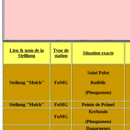
Lieu & nom de la
Type de
Situation exacte
Stelllung
station
Saint Pabu
Stellung "Molch"
FuMG
Ruffélic
(Plougasnou)
Stellung "Molch"
FuMG
Pointe de Primel
Kerhouin
FuMG
(Plougasnou)
Douarnenez