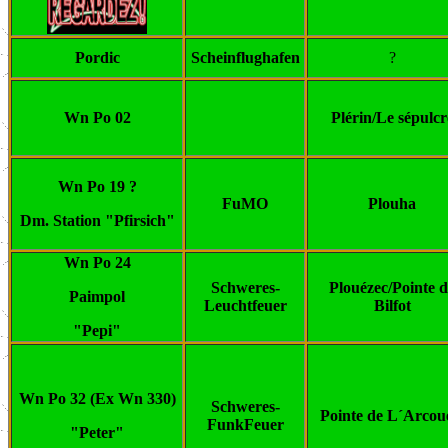
Pordic
Scheinflughafen
?
Wn Po 02
Plérin/Le sépulcr
Wn Po 19 ?
FuMO
Plouha
Dm. Station "Pfirsich"
Wn Po 24
Schweres-
Plouézec/Pointe d
Paimpol
Leuchtfeuer
Bilfot
"Pepi"
Wn Po 32 (Ex Wn 330)
Schweres-
Pointe de L´Arcou
FunkFeuer
"Peter"