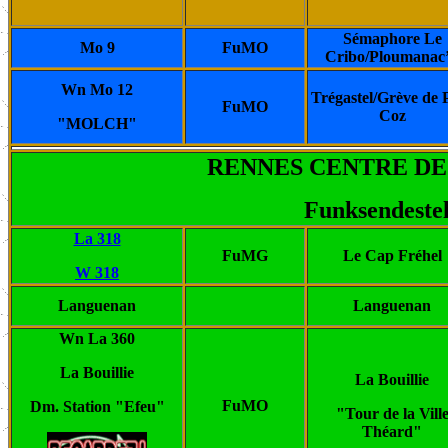
Sémaphore Le
Mo 9
FuMO
Cribo/Ploumanac
Wn Mo 12
Trégastel/Grève de 
FuMO
Coz
"MOLCH"
RENNES CENTRE DE
Funksendestel
La 318
FuMG
Le Cap Fréhel
W 318
Languenan
Languenan
Wn La 360
La Bouillie
La Bouillie
FuMO
Dm. Station "Efeu"
"Tour de la Vill
Théard"