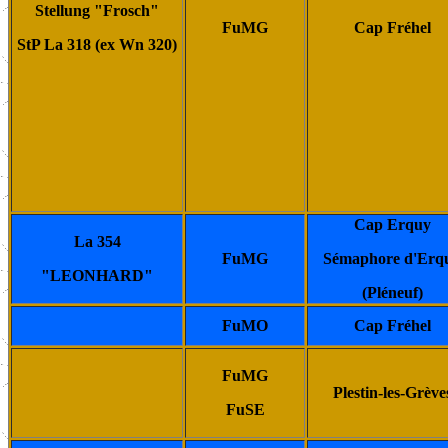
Stellung "Frosch"
FuMG
Cap Fréhel
StP La 318 (ex Wn 320)
Cap Erquy
La 354
FuMG
Sémaphore d'Erq
"LEONHARD"
(Pléneuf)
FuMO
Cap Fréhel
FuMG
Plestin-les-Grève
FuSE