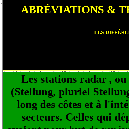
ABRÉVIATIONS & 
LES DIFFÉRE
Les stations radar , ou
(Stellung, pluriel Stellun
long des côtes et à l'int
secteurs. Celles qui dé