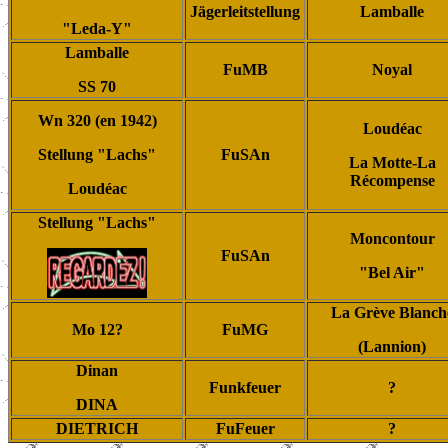
Jägerleitstellung
Lamballe
"Leda-Y"
Lamballe
FuMB
Noyal
SS 70
Wn 320 (en 1942)
Loudéac
Stellung "Lachs"
FuSAn
La Motte-La
Récompense
Loudéac
Stellung "Lachs"
Moncontour
FuSAn
"Bel Air"
La Grève Blanch
Mo 12?
FuMG
(Lannion)
Dinan
Funkfeuer
?
DINA
DIETRICH
FuFeuer
?