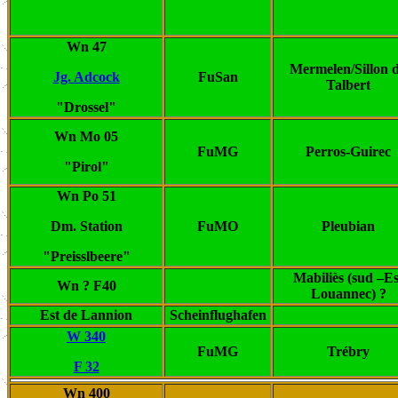
Wn 47
Mermelen/Sillon 
Jg. Adcock
FuSan
Talbert
"Drossel"
Wn Mo 05
FuMG
Perros-Guirec
"Pirol"
Wn Po 51
Dm. Station
FuMO
Pleubian
"Preisslbeere"
Mabiliès (sud –Es
Wn ? F40
Louannec) ?
Est de Lannion
Scheinflughafen
W 340
FuMG
Trébry
F 32
Wn 400