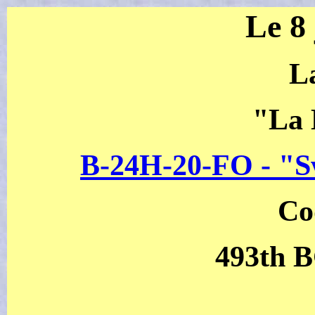
Le 8
L
"La 
B-24H-20-FO - "Sw
Co
493th B