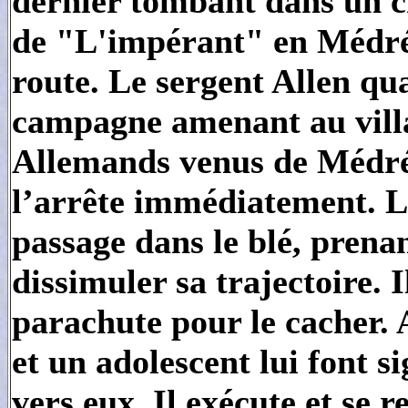
dernier tombant dans un c
de "L'impérant" en Médréac
route. Le sergent Allen qu
campagne amenant au villag
Allemands venus de Médré
l’arrête immédiatement. 
passage dans le blé, prenan
dissimuler sa trajectoire. 
parachute pour le cacher.
et un adolescent lui font s
vers eux. Il exécute et se 