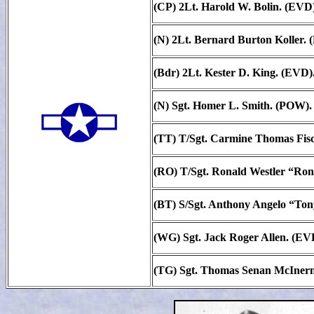
(CP) 2Lt. Harold W. Bolin. (EVD)
(N) 2Lt. Bernard Burton Koller. 
(Bdr) 2Lt. Kester D. King. (EVD)
(N) Sgt. Homer L. Smith. (POW).
(TT) T/Sgt. Carmine Thomas Fisc
(RO) T/Sgt. Ronald Westler “Ro
(BT) S/Sgt. Anthony Angelo “Ton
(WG) Sgt. Jack Roger Allen. (EV
(TG) Sgt. Thomas Senan McIner