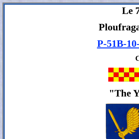
Le 
Ploufrag
P-51B-10
C
"The Y